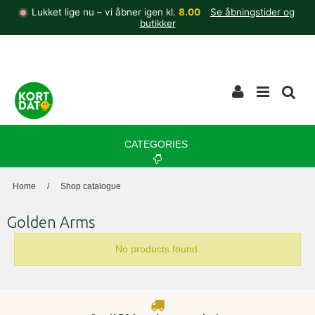
Lukket lige nu – vi åbner igen kl.
8.00
Se åbningstider og
butikker
CATEGORIES
Home
/
Shop catalogue
Golden Arms
No products found.