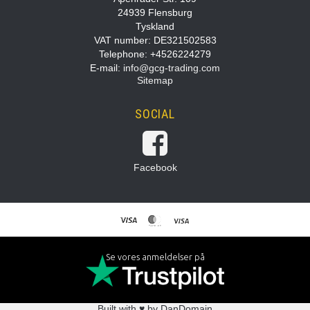
24939 Flensburg
Tyskland
VAT number: DE321502583
Telephone: +4526224279
E-mail
:
info@gcg-trading.com
Sitemap
SOCIAL
Facebook
Se vores anmeldelser på
Built with ♥ by DanDomain