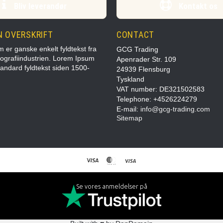
Bliv leverandør
Kontakt os
N OVERSKRIFT
CONTACT
 er ganske enkelt fyldtekst fra
GCG Trading
pografiindustrien. Lorem Ipsum
Apenrader Str. 109
tandard fyldtekst siden 1500-
24939 Flensburg
Tyskland
VAT number: DE321502583
Telephone: +4526224279
E-mail
:
info@gcg-trading.com
Sitemap
Se vores anmeldelser på