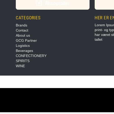
Åbningstider
CATEGORIES
HER ER E
Lorem Ipsum
Brands
print- og ty
Contact
har været s
About us
tallet
GCG Partner
Logistics
Beverages
CONFECTIONERY
SPIRITS
WINE