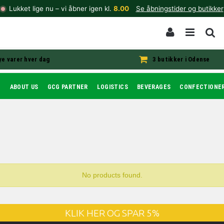
Lukket lige nu – vi åbner igen kl.
8.00
Se åbningstider og butikker
ye varer hver dag
3 butikker i Odense
T
ABOUT US
GCG PARTNER
LOGISTICS
BEVERAGES
CONFECTIONE
No products found.
KLIK HER OG SPAR 5%