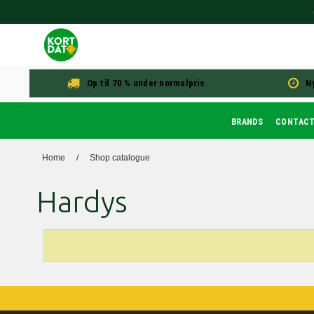
Op til 70 % under normalpris
N
BRANDS
CONTAC
Home
/
Shop catalogue
Hardys