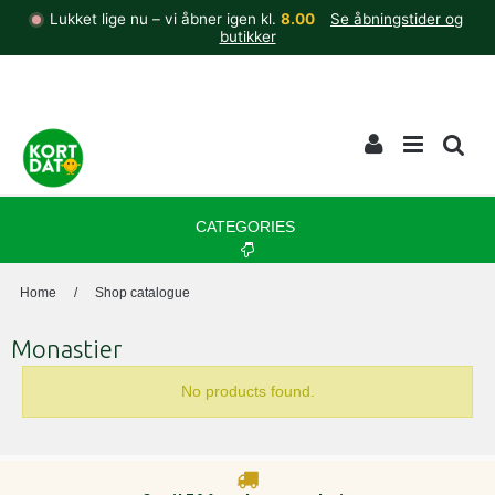
Lukket lige nu – vi åbner igen kl.
8.00
Se åbningstider og
butikker
CATEGORIES
Home
/
Shop catalogue
Monastier
No products found.