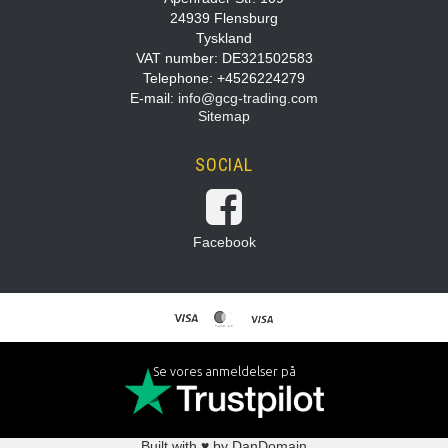
24939 Flensburg
Tyskland
VAT number: DE321502583
Telephone: +4526224279
E-mail
:
info@gcg-trading.com
Sitemap
SOCIAL
Facebook
Se vores anmeldelser på
Built with ♥ by DanDomain