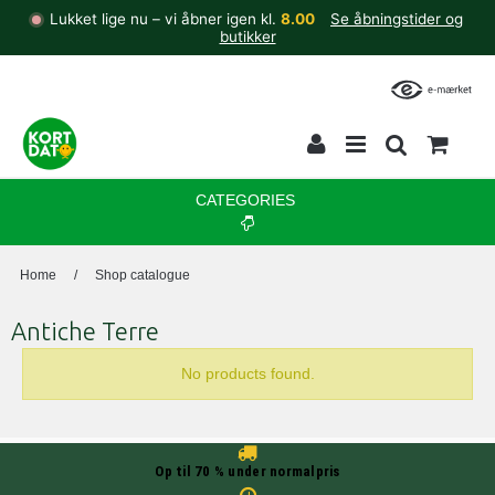
Lukket lige nu – vi åbner igen kl.
8.00
Se åbningstider og
butikker
CATEGORIES
Home
/
Shop catalogue
Antiche Terre
No products found.
Op til 70 % under normalpris