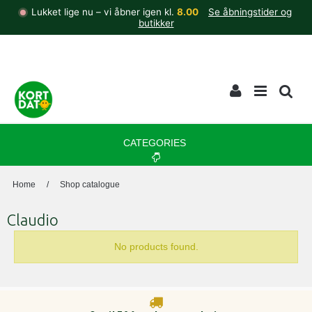
Lukket lige nu – vi åbner igen kl.
8.00
Se åbningstider og
butikker
CATEGORIES
Home
/
Shop catalogue
Claudio
No products found.