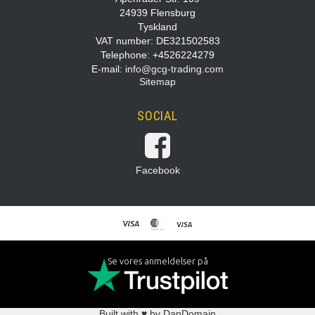
24939 Flensburg
Tyskland
VAT number: DE321502583
Telephone: +4526224279
E-mail
:
info@gcg-trading.com
Sitemap
SOCIAL
Facebook
Se vores anmeldelser på
Built with ♥ by DanDomain