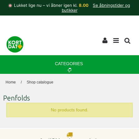
Lukket lige nu – vi åbner igen kl.
8.00
Se åbningstider og
butikker
CATEGORIES
Home
/
Shop catalogue
Penfolds
No products found.