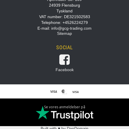
24939 Flensburg
Tyskland
VAT number: DE321502583
Telephone: +4526224279
E-mail
:
info@gcg-trading.com
Sitemap
SOCIAL
Facebook
Se vores anmeldelser på
Built with ♥ by DanDomain