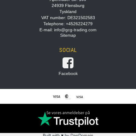
24939 Flensburg
Tyskland
VAT number: DE321502583
Telephone: +4526224279
E-mail
:
info@gcg-trading.com
Sitemap
SOCIAL
Facebook
Se vores anmeldelser på
Built with ♥ by DanDomain