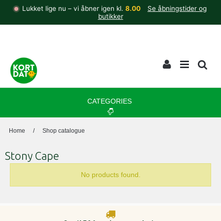
Lukket lige nu – vi åbner igen kl.
8.00
Se åbningstider og
butikker
CATEGORIES
Home
/
Shop catalogue
Stony Cape
No products found.