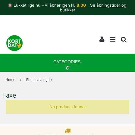
Lukket lige nu – vi åbner igen kl.
8.00
Se åbningstider og
butikker
CATEGORIES
Home
/
Shop catalogue
Faxe
No products found.