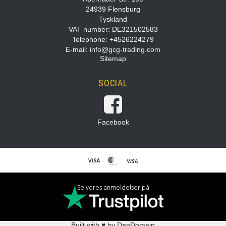
24939 Flensburg
Tyskland
VAT number: DE321502583
Telephone: +4526224279
E-mail
:
info@gcg-trading.com
Sitemap
SOCIAL
Facebook
Se vores anmeldelser på
Built with ♥ by DanDomain