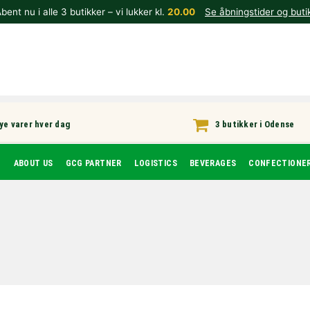
bent nu i alle 3 butikker – vi lukker kl.
20.00
Se åbningstider og buti
ye varer hver dag
3 butikker i Odense
T
ABOUT US
GCG PARTNER
LOGISTICS
BEVERAGES
CONFECTIONE