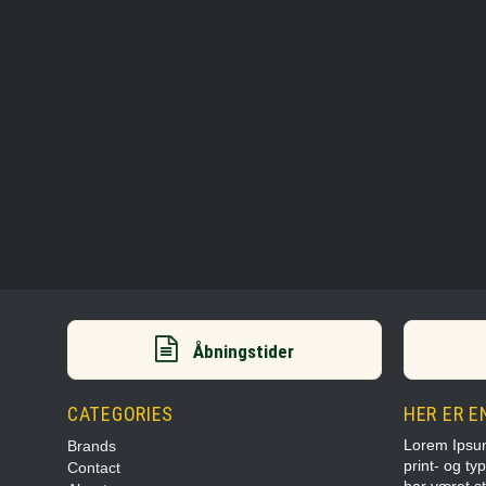
Åbningstider
CATEGORIES
HER ER E
Lorem Ipsum
Brands
print- og ty
Contact
har været s