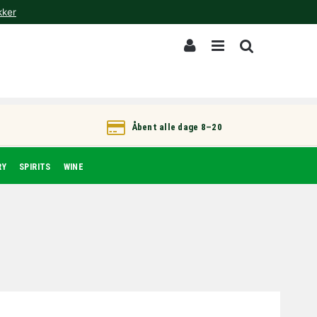
kker
Åbent alle dage 8–20
RY
SPIRITS
WINE