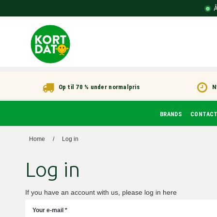
Å
Op til 70 % under normalpris
N
BRANDS
CONTAC
Home
/
Log in
Log in
If you have an account with us, please log in here
Your e-mail
*