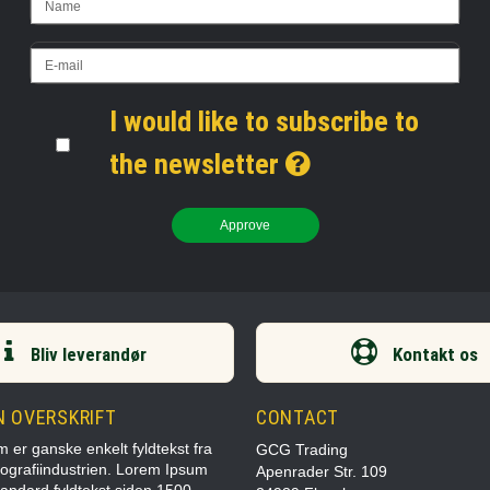
I would like to subscribe to
the newsletter
Approve
Bliv leverandør
Kontakt os
N OVERSKRIFT
CONTACT
 er ganske enkelt fyldtekst fra
GCG Trading
pografiindustrien. Lorem Ipsum
Apenrader Str. 109
tandard fyldtekst siden 1500-