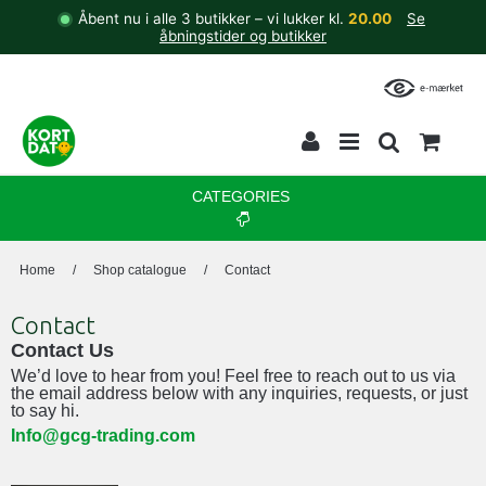
Åbent nu i alle 3 butikker – vi lukker kl.
20.00
Se
åbningstider og butikker
CATEGORIES
Home
/
Shop catalogue
/
Contact
Contact
Contact Us
We’d love to hear from you! Feel free to reach out to us via
the email address below with any inquiries, requests, or just
to say hi.
Info@gcg-trading.com