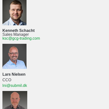
Kenneth Schacht
Sales Manager
ksc@gcg-trading.com
Lars Nielsen
CCO
lni@submil.dk